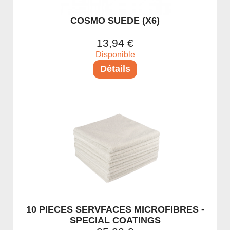
Protection du véhicule
COSMO SUEDE (X6)
Entretiens PPF - Covering - Céramique
13,94 €
Protection céramique extérieur
Disponible
Détails
Protection céramique intérieur
Lavage & Prélavage
Lavage sans eau
Shampoing
Goudron & Calcaire
Démoustiquant
Prélavage
Jantes & Pneux
10 PIECES SERVFACES MICROFIBRES -
Nettoyant jantes
SPECIAL COATINGS