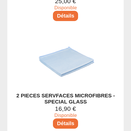
25,00 €
Décontaminants férreux
Disponible
Détails
Dressing plastique
Polissage & Rectification
Polish
Intérieur
Cuirs
Tissus & Moquettes
Plastiques intérieur
Senteur / parfums intérieur
Vitres
2 PIECES SERVFACES MICROFIBRES -
SPECIAL GLASS
Nettoyant vitres
16,90 €
Accessoires
Disponible
Gant de nettoyage
Détails