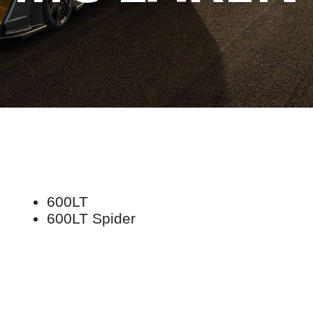
600LT
600LT Spider