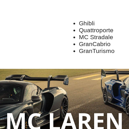
Ghibli
Quattroporte
MC Stradale
GranCabrio
GranTurismo
MC LAREN