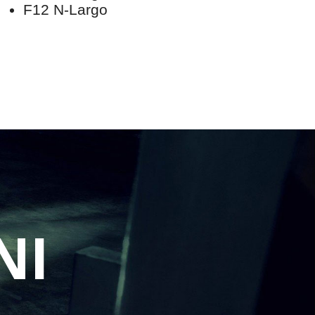
F12 N-Largo
NI