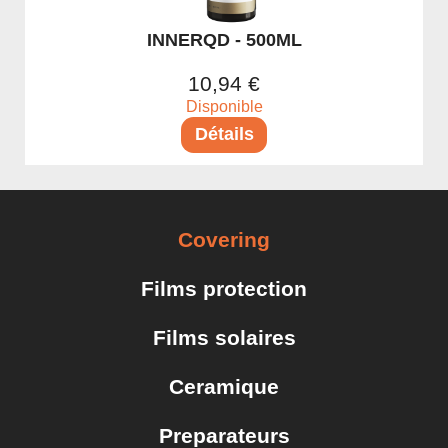
Protection du véhicule
INNERQD - 500ML
Entretiens PPF - Covering - Céramique
10,94 €
Protection céramique extérieur
Disponible
Détails
Protection céramique intérieur
Lavage & Prélavage
Lavage sans eau
Covering
Shampoing
Goudron & Calcaire
Films protection
Démoustiquant
Films solaires
Prélavage
Ceramique
Jantes & Pneux
Nettoyant jantes
Preparateurs