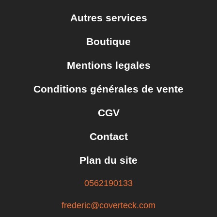
Décontaminants férreux
Autres services
Dressing plastique
Boutique
Polissage & Rectification
Polish
Mentions legales
Intérieur
Cuirs
Conditions générales de vente
Tissus & Moquettes
CGV
Plastiques intérieur
Contact
Senteur / parfums intérieur
Vitres
Plan du site
Nettoyant vitres
0562190133
Accessoires
Gant de nettoyage
frederic@coverteck.com