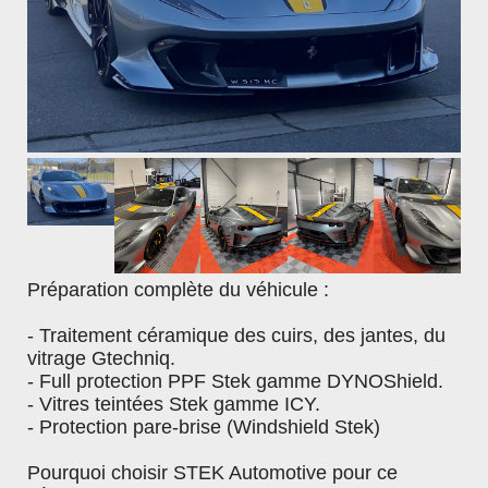
Protection du véhicule
Entretiens PPF - Covering - Céramique
Protection céramique extérieur
Protection céramique intérieur
Lavage & Prélavage
Lavage sans eau
Shampoing
Préparation complète du véhicule :
Goudron & Calcaire
- Traitement céramique des cuirs, des jantes, du
Démoustiquant
vitrage Gtechniq.
- Full protection PPF Stek gamme DYNOShield.
Prélavage
- Vitres teintées Stek gamme ICY.
Jantes & Pneux
- Protection pare-brise (Windshield Stek)
Nettoyant jantes
Pourquoi choisir STEK Automotive pour ce