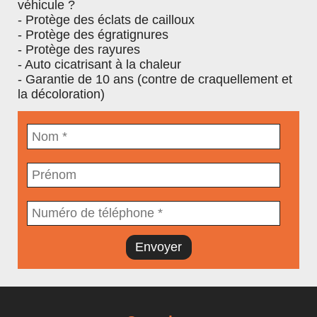
véhicule ?
Décontaminants férreux
- Protège des éclats de cailloux
- Protège des égratignures
Dressing plastique
- Protège des rayures
Polissage & Rectification
- Auto cicatrisant à la chaleur
- Garantie de 10 ans (contre de craquellement et
Polish
la décoloration)
Intérieur
Cuirs
Tissus & Moquettes
Plastiques intérieur
Senteur / parfums intérieur
Vitres
Envoyer
Nettoyant vitres
Accessoires
Gant de nettoyage