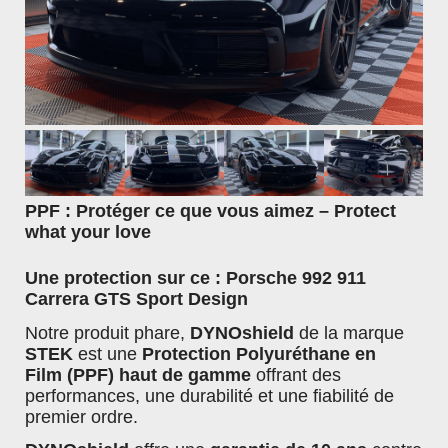
Protection du véhicule
Entretiens PPF - Covering - Céramique
Protection céramique extérieur
Protection céramique intérieur
Lavage & Prélavage
Lavage sans eau
PPF : Protéger ce que vous aimez – Protect
what your love
Shampoing
Une protection sur ce : Porsche 992 911
Goudron & Calcaire
Carrera GTS Sport Design
Démoustiquant
Notre produit phare,
DYNOshield
de la marque
STEK
est une
Protection Polyuréthane en
Prélavage
Film
(PPF)
haut de gamme
offrant des
Jantes & Pneux
performances, une durabilité et une fiabilité de
premier ordre.
Nettoyant jantes