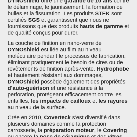
DYNOshield
offre une
garantie de 10 ans
contre
Décontaminants férreux
le délaminage, le jaunissement, la formation de
bulles et la fissuration. Les produits
STEK
sont
Dressing plastique
certifiés
SGS
et garantissent que nous ne
Polissage & Rectification
fournissons que des produits
hauts de
gamme
et
de qualité conçus pour durer.
Polish
La couche de finition en nano-verre de
Intérieur
DYNOshield
est liée au film au niveau
Cuirs
moléculaire pendant le processus de fabrication,
éliminant pratiquement le besoin de cires ou de
Tissus & Moquettes
revêtements de finition après-vente.
Hydrophobe
et hautement résistant aux dommages,
Plastiques intérieur
DYNOshield
possède également des propriétés
d’auto-guérison
et une résistance à la
Senteur / parfums intérieur
perforation, protégeant efficacement contre les
Vitres
entailles,
les impacts de cailloux
et
les rayures
au niveau de la surface.
Nettoyant vitres
Accessoires
Crée en 2010,
Coverteck
s’est diversifié dans
plusieurs domaines comme la protection
Gant de nettoyage
carrosserie, la
préparation moteur
, le
Covering
ou encore
la pose de céramique
et des
vitres